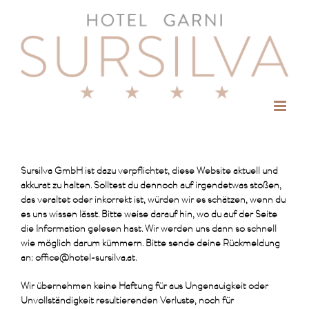
Zum
Inhalt
springen
Sursilva GmbH ist dazu verpflichtet, diese Website aktuell und
akkurat zu halten. Solltest du dennoch auf irgendetwas stoßen,
das veraltet oder inkorrekt ist, würden wir es schätzen, wenn du
es uns wissen lässt. Bitte weise darauf hin, wo du auf der Seite
die Information gelesen hast. Wir werden uns dann so schnell
wie möglich darum kümmern. Bitte sende deine Rückmeldung
an:
office@
hotel-sursilva.at
.
Wir übernehmen keine Haftung für aus Ungenauigkeit oder
Unvollständigkeit resultierenden Verluste, noch für